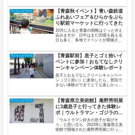
もと遊んだパパ目線でまとめました。
【青森秋イベント】青い森鉄道
子どもとおでかけ
ふれあいフェア＆ひらかをぶら
り駅前マーケットに行ってきた
10月に入ると青森の朝晩はぐっと冷え
込みますが、日中はまだ20度を超える
日も多く、各地でイベントが開催され
ます毎週末どこかのイベント情報をチ
ェックして、家族で出かけるのが秋の
楽しみですこの記事でわかること青い
【青森駅前】息子とゴミ拾いイ
子どもとおでかけ
森鉄道ふれあいフェアで体験できる...
ベントに参加！おもてなしクリ
ーンキャンペーン体験レポート
息子とおもてなしクリーンキャンペー
ン（ゴミ拾い）に参加したら、普段で
きない体験ができてとても楽しかった
ですこの記事でわかることおもてなし
クリーンキャンペーンの概要と参加方
法（事前申し込み不要・道具の貸し出
【青森県立美術館】庵野秀明展
子どもとおでかけ
しあり）3歳の子どもと一緒に参加し
に3歳息子と行ってきた体験レ
た...
ポ｜ウルトラマン・ゴジラの展
示を紹介
「ウルトラマン好きの息子が喜びそ
う」と思い立ち、2023年に青森県立美
術館で開催された庵野秀明展に行って
きました青森に住んでいるからこそ行