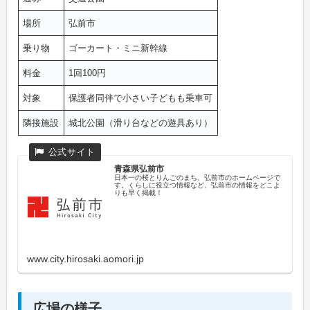
場所
弘前市
乗り物
ゴーカート・ミニ新幹線
料金
1回100円
対象
保護者同伴で小さい子どもも乗車可
隣接施設
城北公園（滑り台などの遊具あり）
青森県弘前市
日本一の桜とりんごのまち、弘前市のホームページで
す。くらしに役立つ情報など、弘前市の情報をどこよ
りも早く掲載！
www.city.hirosaki.aomori.jp
広場の様子