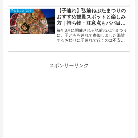
けた展示で、親子でいい体験ができま
したこの記事でわかること庵野秀明展
【子連れ】弘前ねぷたまつりの
子どもとおでかけ
の展示内容（ウルトラマン・ゴジ
おすすめ観覧スポットと楽しみ
ラ・...
方｜持ち物・注意点もパパ目線
で紹介
毎年8月に開催される弘前ねぷたまつり
に、子どもを連れて参加しました混雑
するお祭りに子連れで行くのは不安も
ありますが、観覧場所を工夫すれば小
さな子どもでも十分楽しめますこの記
事でわかること弘前ねぷたまつりの基
本情報（日程・コース）子連れにお
す...
スポンサーリンク