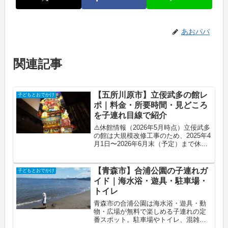
あおパパ
関連記事
【五所川原市】立佞武多の館レ
子どもとおでかけ
ポ｜料金・所要時間・見どころ
を子連れ目線で紹介
⚠️休館情報（2026年5月時点）立佞武多
の館は大規模改修工事のため、2025年4
月1日〜2026年6月末（予定）まで休館
中です。訪問前に公式サイトで最新情
報をご確認ください。青森ねぶたや弘
前ねぷたは息子に見せたことがありま
【青森市】合浦公園の子連れガ
子どもとおでかけ
したが、五所川原...
イド｜海水浴・遊具・駐車場・
トイレ
青森市の合浦公園は海水浴・遊具・動
物・広場が無料で楽しめる子連れの定
番スポット。駐車場やトイレ、混雑を
避けるコツ、持ち物まで、実際に子ど