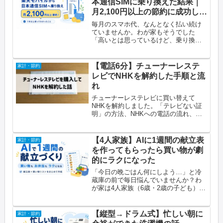
本通信SIMに乗り換えた結果｜
っ...
月2,100円以上の節約に成功しま
した
毎月のスマホ代、なんとなく払い続け
ていませんか。わが家もそうでした
「高いとは思っているけど、乗り換え
がめんどくさい」とずっと先延ばしに
していたSIMの乗り換え2024年7月によ
うやく重い腰を上げて日本通信SIMに切
【電話6分】チューナーレステ
家計・節約
り替えたところ、月2,10...
レビでNHKを解約した手順と流
れ
チューナーレステレビに買い替えて
NHKを解約しました。「テレビない証
明」の方法、NHKへの電話の流れ、解
約届の書き方、前払い分の返金まで実
体験をもとに全部公開します。
【4人家族】AIに1週間の献立表
家計・節約
を作ってもらったら買い物が劇
的にラクになった
「今日の晩ごはん何にしよう…」と冷
蔵庫の前で毎日悩んでいませんか？わ
が家は4人家族（6歳・2歳の子ども）
で、毎週土曜日にまとめ買いをしてい
ますただ、買い物のときにメニューを
決めていないので、結局その日の冷蔵
【縦型→ドラム式】忙しい朝に
家計・節約
庫にあるもので毎日献立を考える