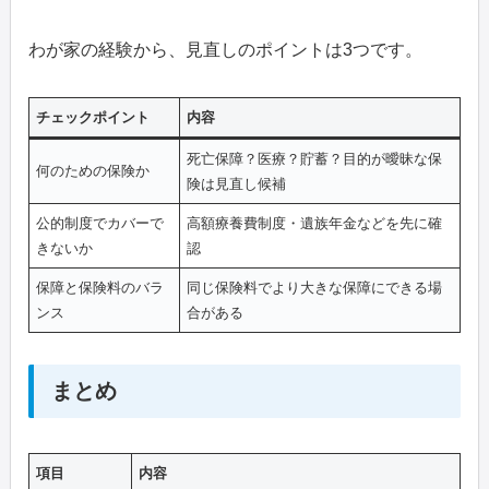
わが家の経験から、見直しのポイントは3つです。
チェックポイント
内容
死亡保障？医療？貯蓄？目的が曖昧な保
何のための保険か
険は見直し候補
公的制度でカバーで
高額療養費制度・遺族年金などを先に確
きないか
認
保障と保険料のバラ
同じ保険料でより大きな保障にできる場
ンス
合がある
まとめ
項目
内容