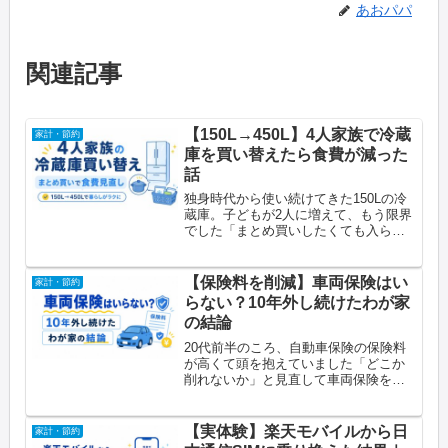
あおパパ
関連記事
【150L→450L】4人家族で冷蔵
家計・節約
庫を買い替えたら食費が減った
話
独身時代から使い続けてきた150Lの冷
蔵庫。子どもが2人に増えて、もう限界
でした「まとめ買いしたくても入らな
い」「鍋ごと冷蔵庫に入らず、毎回容
器に移し替えていた」——そんな毎日
にモヤモヤしていました思い切って
【保険料を削減】車両保険はい
家計・節約
450Lの冷蔵庫に買い替えたら、...
らない？10年外し続けたわが家
の結論
20代前半のころ、自動車保険の保険料
が高くて頭を抱えていました「どこか
削れないか」と見直して車両保険を外
したのが始まりですあれから10年以
上、一度も後悔していませんこの記事
でわかること車両保険を外した理由と
【実体験】楽天モバイルから日
家計・節約
判断基準車両保険なしで実際にかか