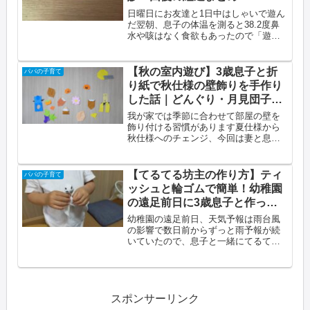
日曜日にお友達と1日中はしゃいで遊ん
だ翌朝、息子の体温を測ると38.2度鼻
水や咳はなく食欲もあったので「遊び
疲れかな」と思っていたら、そこから3
日間にわたって39度超えが続きました
この記事でわかること幼稚園児が急な
【秋の室内遊び】3歳息子と折
パパの子育て
高熱を出したときの3日間の...
り紙で秋仕様の壁飾りを手作り
した話｜どんぐり・月見団子・
ハロウィン
我が家では季節に合わせて部屋の壁を
飾り付ける習慣があります夏仕様から
秋仕様へのチェンジ、今回は妻と息子
と一緒に折り紙でたくさん作りました
この記事でわかること折り紙で作った
秋の壁飾りの種類と作り方の難易度3歳
【てるてる坊主の作り方】ティ
パパの子育て
息子の「切って貼る係」としての活
ッシュと輪ゴムで簡単！幼稚園
躍...
の遠足前日に3歳息子と作った
話
幼稚園の遠足前日、天気予報は雨台風
の影響で数日前からずっと雨予報が続
いていたので、息子と一緒にてるてる
坊主を作りました材料は家にあるもの
だけで、5分もあれば完成しますこの記
事でわかることティッシュと輪ゴムで
作るてるてる坊主の作り方下向きに
な...
スポンサーリンク