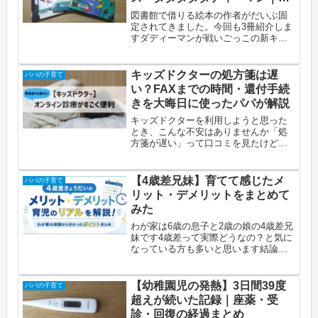
気に入り作者が固まってきた
図書館で借りる絵本の作者がだいぶ固
定されてきました。今回も3冊紹介しま
すダディーマンが戦いごっこの新キャ
ラとして定着するほどのヒットでした
この記事でわかること3歳の絵本好きに
おすすめの作者3名へんしんシリーズと
キッズドクターの処方箋は遅
パパの子育て
妖怪シリーズダディーマンが息子...
い？FAXまでの時間・還付手続
きを大晦日に使ったパパが解説
キッズドクターを利用しようと思った
とき、こんな不安はありませんか「処
方箋が遅い」って口コミを見たけど本
当？ オンライン診療でちゃんと薬はも
らえるの？ 還付手続きって面倒くさそ
う…特に子どもの体調が悪い時は「早
【4歳差兄妹】育てて感じたメ
パパの子育て
く薬がほしい」のが本音ですよね我...
リット・デメリットをまとめて
みた
わが家は6歳の息子と2歳の娘の4歳差兄
妹です4歳差って実際どうなの？と気に
なっている方も多いと思います結論か
ら言うと、育児グッズの使い回しがで
きる反面、遊びの内容が合わなくてケ
ンカが増えるのが4歳差のリアルですこ
【幼稚園児の発熱】3日間39度
パパの子育て
の記事でわかること4歳差兄妹...
超えが続いた記録｜座薬・受
診・回復の経過まとめ