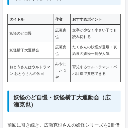
タイトル
作者
おすすめポイント
広瀬克
文字が少なく小さい子でも
妖怪のど自慢
也
読み切れる
広瀬克
たくさんの妖怪が登場・表
妖怪横丁大運動会
也
紙裏の妖怪一覧が人気
みやに
おとうさんはウルトラマ
育児するウルトラマン・パ
したつ
ン おとうさんの休日
パ目線で共感できる
や
妖怪のど自慢・妖怪横丁大運動会（広
瀬克也）
前回に引き続き、広瀬克也さんの妖怪シリーズを2冊借