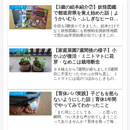
【3歳の絵本紹介⑦】妖怪図鑑
パパの子育て
で都道府県を覚え始めた話｜よ
うかいむら・ふしぎなヒーロー
やさん
今回も3冊借りてきました。絵本だけで
なく妖怪図鑑にも初挑戦全国妖怪地図
で思わぬ学習効果が出ていますこの記
事でわかること3歳の妖怪好きにおすす
めの絵本と図鑑妖怪図鑑で都道府県に
興味を持つようになった話みやにした
【家庭菜園7週間後の様子】小
パパの子育て
つやさんのウルトラマン以外の作品...
かぶが復活・ミニトマトに花
芽・なめこは栽培断念
タネ植えから7週間が経ちました5週間
目に不安だった小かぶが持ち直し、ミ
ニトマトには花のつぼみらしきものも
確認一方、なめこはとうとう栽培を断
念することにしましたこの記事でわか
ることタネ植えから7週間後のそれぞれ
【育休パパ実践】子どもを怒ら
パパの子育て
の状態小かぶが葉の黄化から復活し...
ないようにした話｜育休1年間
でやってみてわかったこと
「また同じことしてる……」と思った
瞬間、つい大きな声が出てしまうこと
ってありませんか？育休を取って毎日
一緒にいるようになってから、私は