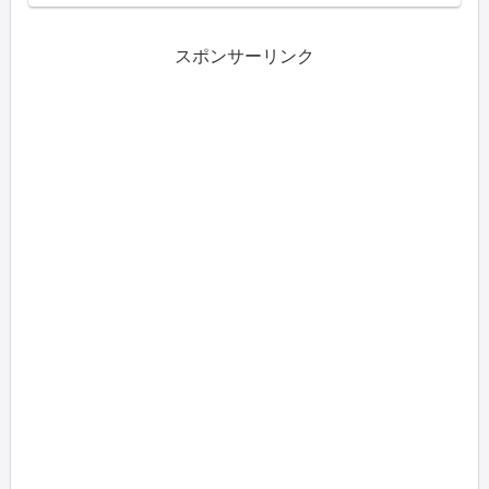
さんごっこ」の様子入園から半年で感
じた息子の成長（お友達との会話・大
きな声）甘えん坊な息子が幼稚園でた
く...
スポンサーリンク