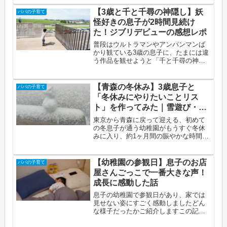
「なるべく怒らない」と決めましたこ
の記事でわかること育休取得をきっか
【3歳と千と千尋の神隠し】妖
パパの子育て
けに「怒らない育児」を始めた理由例
怪好きの息子が2時間見続け
外（...
た！ジブリデビューの感想レポ
普段はウルトラマンやアンパンマンば
かり観ている3歳の息子に、たまには違
う作品を観せようと「千と千尋の神隠
し」を借りてみましたこの記事でわか
ること3歳の子どもが「千と千尋の神隠
し」を最後まで楽しめるかどうか息子
【青森の冬休み】3歳息子と
パパの子育て
がお気に入りのキャラクターと、怖...
「冬休みにやりたいことリス
ト」を作ってみた｜雪遊び・お
正月・食べ物編
東京から青森に戻って迎える、初めて
の冬息子が通う幼稚園がもうすぐ冬休
みに入り、約1ヶ月間の賑やかな時間が
始まりますそこで今回は夏休みに続い
て、家族で「冬休みにやりたいことリ
スト」を作ってみましたこの記事でわ
【幼稚園の参観日】息子のお店
パパの子育て
かること3歳の子どもと一緒に考えた...
屋さんごっこで一番大きな声！
成長に感動した話
息子の幼稚園で参観日があり、家では
見せない姿にすごく感動しましたどん
な様子だったかご紹介しますこの記事
でわかること幼稚園の参観日「お店屋