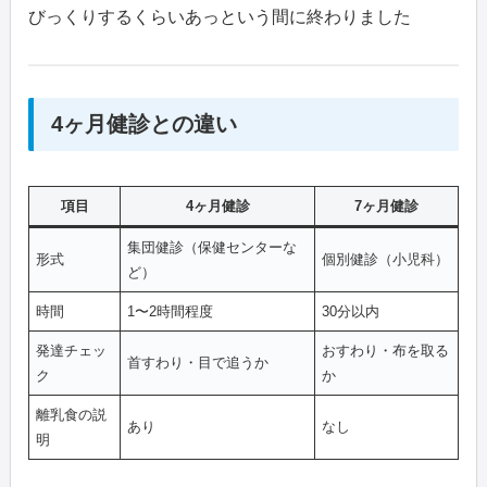
びっくりするくらいあっという間に終わりました
4ヶ月健診との違い
項目
4ヶ月健診
7ヶ月健診
集団健診（保健センターな
形式
個別健診（小児科）
ど）
時間
1〜2時間程度
30分以内
発達チェッ
おすわり・布を取る
首すわり・目で追うか
ク
か
離乳食の説
あり
なし
明