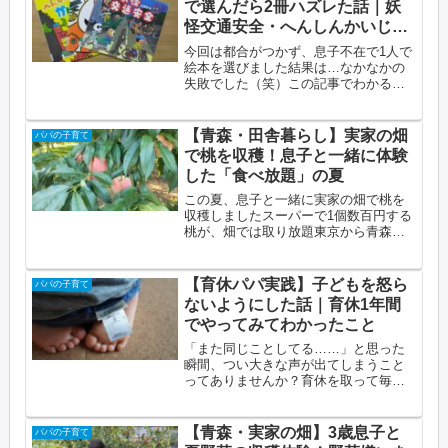
で選んだら2冊ハズレた話｜妖
怪交通安全・へんしんかいじゅ
う
今回は都合がつかず、息子不在で1人で
絵本を選びました結果は…なかなかの
失敗でした（笑）この記事でわかるこ
とパパが選んだ絵本3冊の紹介「読んだ
ことある」を防ぐための図書館での確
認ポイント3歳の息子が怪獣に求めるも
【青森・田舎暮らし】実家の畑
パパの子育て
の（戦わない怪獣はNG）今回借...
で桃を収穫！息子と一緒に体験
した「食べ放題」の夏
この夏、息子と一緒に実家の畑で桃を
収穫しましたスーパーで1個数百円する
桃が、畑では取り放題東京から青森に
戻ってきた我が家にとって、これが田
舎暮らしの醍醐味だと実感した体験で
すこの記事でわかること青森の実家で
【育休パパ実践】子どもを怒ら
パパの子育て
桃を収穫した体験談3歳の子どもと一...
ないようにした話｜育休1年間
でやってみてわかったこと
「また同じことしてる……」と思った
瞬間、つい大きな声が出てしまうこと
ってありませんか？育休を取って毎日
一緒にいるようになってから、私は
「なるべく怒らない」と決めましたこ
の記事でわかること育休取得をきっか
【青森・実家の畑】3歳息子と
パパの子育て
けに「怒らない育児」を始めた理由例