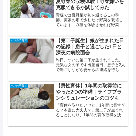
夏野菜の収穫体験！野菜嫌いを
外（...
克服できるか試してみた
青森では夏野菜が旬を迎えるこの季
節、実家の畑で少しだけ野菜を栽培し
ています「収穫を体験させれば野菜を
食べてくれるかも？」という作戦で、
息子と一緒に収穫してきましたこの記
事でわかること3歳児と一緒に夏野菜の
【第二子誕生】娘が生まれた日
パパの子育て
収穫を体験した様子カカシ発見・ねこ
の記録｜息子と過ごした1日と
ぐ...
深夜の病院面会
昨日、ついに第二子が生まれました。
元気な女の子です出産当日、息子と2人
で過ごしながら妻からの連絡を待ち続
けた1日を振り返りますこの記事でわか
ること早朝の陣痛から出産までの流れ
上の子と2人で過ごした出産当日の様子
【男性育休】1年間の取得前に
パパの子育て
青森市のママタクシーが便利だっ...
やった2つの準備｜ライフプラ
ンシミュレーションのコツも
「育休を取りたいけど、1年間は長すぎ
る？本当に大丈夫？」第二子が生まれ
ることになり、1年間の育休取得を決め
たとき、一番不安だったのはお金のこ
とでした給与が減るのはわかっていて
も、実際にどれくらい生活が変わるの
かイメージできなかったからですだ...