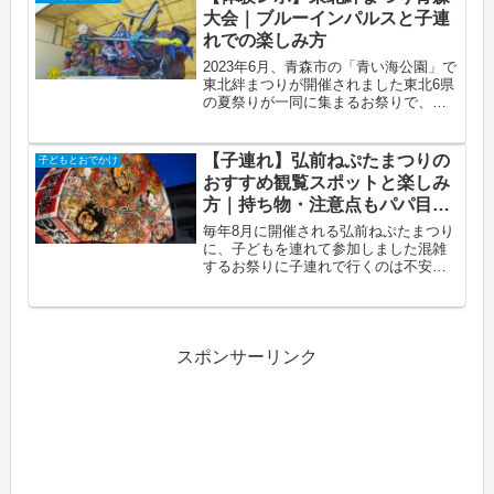
足でしたこの記事でわかること三沢
大会｜ブルーインパルスと子連
航...
れでの楽しみ方
2023年6月、青森市の「青い海公園」で
東北絆まつりが開催されました東北6県
の夏祭りが一同に集まるお祭りで、息
子を連れて２人で参加してきました会
場は大盛況でしたが、子連れならでは
の楽しみ方があったのでレポートしま
【子連れ】弘前ねぷたまつりの
子どもとおでかけ
すこの記事でわかること東北絆...
おすすめ観覧スポットと楽しみ
方｜持ち物・注意点もパパ目線
で紹介
毎年8月に開催される弘前ねぷたまつり
に、子どもを連れて参加しました混雑
するお祭りに子連れで行くのは不安も
ありますが、観覧場所を工夫すれば小
さな子どもでも十分楽しめますこの記
事でわかること弘前ねぷたまつりの基
本情報（日程・コース）子連れにお
す...
スポンサーリンク