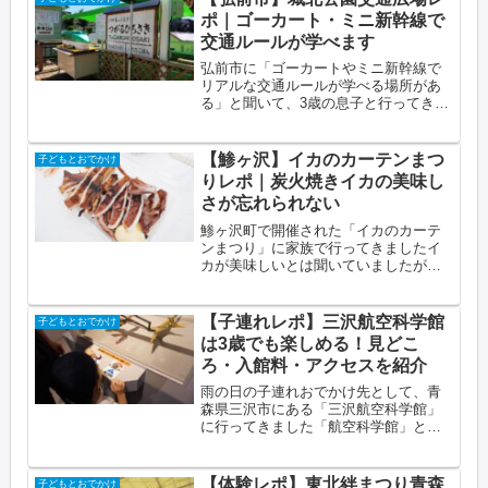
しあり）3歳の子どもと一緒に参加し
ポ｜ゴーカート・ミニ新幹線で
た...
交通ルールが学べます
弘前市に「ゴーカートやミニ新幹線で
リアルな交通ルールが学べる場所があ
る」と聞いて、3歳の息子と行ってきま
した想像以上に本格的で、息子も大興
奮でしたこの記事でわかること城北公
園交通広場の場所・料金・施設の内容
【鯵ヶ沢】イカのカーテンまつ
子どもとおでかけ
ゴーカート・ミニ新幹線の乗り方と
りレポ｜炭火焼きイカの美味し
注...
さが忘れられない
鯵ヶ沢町で開催された「イカのカーテ
ンまつり」に家族で行ってきましたイ
カが美味しいとは聞いていましたが、
ここで食べたイカは今まで食べた中で
一番でしたこの記事でわかることイカ
のカーテンまつりの概要とイベント内
【子連れレポ】三沢航空科学館
子どもとおでかけ
容「イカのカーテン」とは何か炭火焼
は3歳でも楽しめる！見どこ
き...
ろ・入館料・アクセスを紹介
雨の日の子連れおでかけ先として、青
森県三沢市にある「三沢航空科学館」
に行ってきました「航空科学館」と聞
くと難しそうですが、体験型コーナー
やキッズスペースも充実していて、3歳
の息子も「全部楽しかった！」と大満
【体験レポ】東北絆まつり青森
子どもとおでかけ