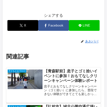
シェアする
X
Facebook
LINE
あおパパ
関連記事
【青森駅前】息子とゴミ拾いイ
子どもとおでかけ
ベントに参加！おもてなしクリ
ーンキャンペーン体験レポート
息子とおもてなしクリーンキャンペー
ン（ゴミ拾い）に参加したら、普段で
きない体験ができてとても楽しかった
ですこの記事でわかることおもてなし
クリーンキャンペーンの概要と参加方
法（事前申し込み不要・道具の貸し出
【弘前市】城北公園交通広場レ
子どもとおでかけ