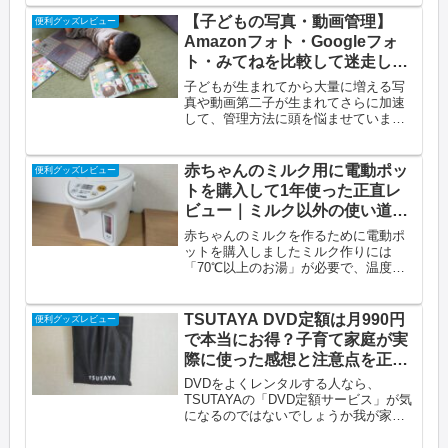
ビーチェア」さっそく購入して練習し
てみたところ、特に問題なくワンオペ
【子どもの写真・動画管理】
便利グッズレビュー
入浴できましたこの記事でわかるこ
Amazonフォト・Googleフォ
と...
ト・みてねを比較して迷走した
話
子どもが生まれてから大量に増える写
真や動画第二子が生まれてさらに加速
して、管理方法に頭を悩ませています
試行錯誤の末に迷宮入りしそうになっ
た経緯を正直に書きますこの記事でわ
かることAmazonフォトとGoogleフォト
赤ちゃんのミルク用に電動ポッ
便利グッズレビュー
を使い分けしようとして気...
トを購入して1年使った正直レ
ビュー｜ミルク以外の使い道も
紹介
赤ちゃんのミルクを作るために電動ポ
ットを購入しましたミルク作りには
「70℃以上のお湯」が必要で、温度管
理ができる電動ポットが便利だと思っ
たからです実際に購入して1年以上使っ
てみると、ミルク作りはもちろん、コ
TSUTAYA DVD定額は月990円
便利グッズレビュー
ーヒーを淹れたり料理に使ったり
で本当にお得？子育て家庭が実
と、...
際に使った感想と注意点を正直
レビュー
DVDをよくレンタルする人なら、
TSUTAYAの「DVD定額サービス」が気
になるのではないでしょうか我が家で
は子どもがDVDをよく借りるので、実
際に申し込んで使ってみました使って