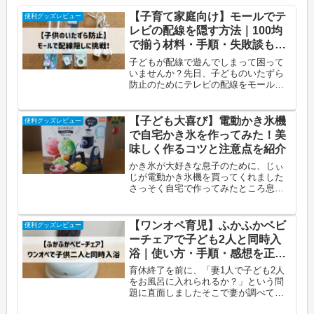
【子育て家庭向け】モールでテ
便利グッズレビュー
レビの配線を隠す方法｜100均
で揃う材料・手順・失敗談も紹
介
子どもが配線で遊んでしまって困って
いませんか？先日、子どものいたずら
防止のためにテレビの配線をモールで
隠しました作業自体は思った以上に簡
単で、部屋の中もスッキリして大満足
ですこの記事でわかることテレビの配
【子ども大喜び】電動かき氷機
便利グッズレビュー
線隠しに必要な材料（ほぼ100均で揃...
で自宅かき氷を作ってみた！美
味しく作るコツと注意点を紹介
かき氷が大好きな息子のために、じぃ
じが電動かき氷機を買ってくれました
さっそく自宅で作ってみたところ息子
は大満足！美味しく作るコツもわかっ
たのでご紹介しますこの記事でわかる
こと電動かき氷機の使い方・仕組み自
【ワンオペ育児】ふかふかベビ
便利グッズレビュー
宅でお祭りのかき氷に近づけるコツ実
ーチェアで子ども2人と同時入
際...
浴｜使い方・手順・感想を正直
レビュー
育休終了を前に、「妻1人で子ども2人
をお風呂に入れられるか？」という問
題に直面しましたそこで妻が調べてく
れたのが、リッチェルの「ふかふかベ