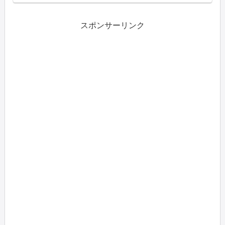
みると、気軽にDVDを借りられるので
思っていたより便利でしたこ...
スポンサーリンク